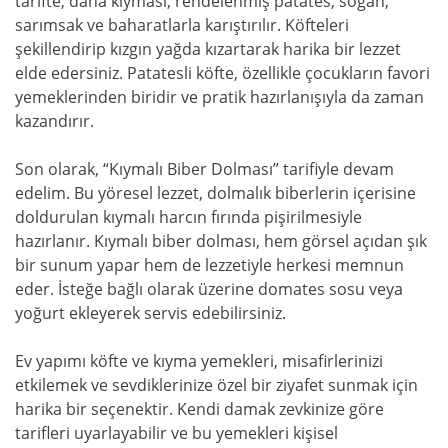
tarifte, dana kıyması, rendelenmiş patates, soğan,
sarımsak ve baharatlarla karıştırılır. Köfteleri
şekillendirip kızgın yağda kızartarak harika bir lezzet
elde edersiniz. Patatesli köfte, özellikle çocukların favori
yemeklerinden biridir ve pratik hazırlanışıyla da zaman
kazandırır.
Son olarak, “Kıymalı Biber Dolması” tarifiyle devam
edelim. Bu yöresel lezzet, dolmalık biberlerin içerisine
doldurulan kıymalı harcın fırında pişirilmesiyle
hazırlanır. Kıymalı biber dolması, hem görsel açıdan şık
bir sunum yapar hem de lezzetiyle herkesi memnun
eder. İsteğe bağlı olarak üzerine domates sosu veya
yoğurt ekleyerek servis edebilirsiniz.
Ev yapımı köfte ve kıyma yemekleri, misafirlerinizi
etkilemek ve sevdiklerinize özel bir ziyafet sunmak için
harika bir seçenektir. Kendi damak zevkinize göre
tarifleri uyarlayabilir ve bu yemekleri kişisel