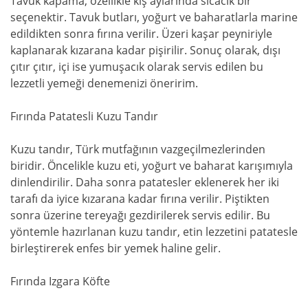
Tavuk kapama, özellikle kış aylarında sıcacık bir
seçenektir. Tavuk butları, yoğurt ve baharatlarla marine
edildikten sonra fırına verilir. Üzeri kaşar peyniriyle
kaplanarak kızarana kadar pişirilir. Sonuç olarak, dışı
çıtır çıtır, içi ise yumuşacık olarak servis edilen bu
lezzetli yemeği denemenizi öneririm.
Fırında Patatesli Kuzu Tandır
Kuzu tandır, Türk mutfağının vazgeçilmezlerinden
biridir. Öncelikle kuzu eti, yoğurt ve baharat karışımıyla
dinlendirilir. Daha sonra patatesler eklenerek her iki
tarafı da iyice kızarana kadar fırına verilir. Piştikten
sonra üzerine tereyağı gezdirilerek servis edilir. Bu
yöntemle hazırlanan kuzu tandır, etin lezzetini patatesle
birleştirerek enfes bir yemek haline gelir.
Fırında Izgara Köfte