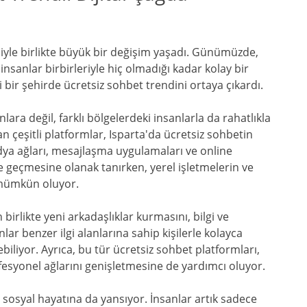
lişiyle birlikte büyük bir değişim yaşadı. Günümüzde,
insanlar birbirleriyle hiç olmadığı kadar kolay bir
bi bir şehirde ücretsiz sohbet trendini ortaya çıkardı.
nlara değil, farklı bölgelerdeki insanlarla da rahatlıkla
an çeşitli platformlar, Isparta'da ücretsiz sohbetin
dya ağları, mesajlaşma uygulamaları ve online
ime geçmesine olanak tanırken, yerel işletmelerin ve
 mümkün oluyor.
 birlikte yeni arkadaşlıklar kurmasını, bilgi ve
lar benzer ilgi alanlarına sahip kişilerle kolayca
ebiliyor. Ayrıca, bu tür ücretsiz sohbet platformları,
ofesyonel ağlarını genişletmesine de yardımcı oluyor.
n sosyal hayatına da yansıyor. İnsanlar artık sadece