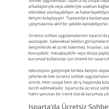
Sohbet uygulamaları, Isparta'da sosyal hayat
arkadaşlarıyla veya aileleriyle uzaktan bağla
etkinlikler planlayabiliyor ve haberleşebili
iletişim kolaylaşıyor. Toplantılara katılamay
çalışmalarına aktif bir şekilde katılabiliyorlar
Ücretsiz sohbet uygulamalarının Isparta'da 
avantajıdır. Geleneksel telefon görüşmelerin
iletişimlerde ek ücret ödenmez. İnsanlar, sad
konuşabilir, mesajlaşabilir veya dosya payla
kurumsal kullanıcılar için önemli bir tasarruf
teknolojinin gelişimiyle birlikte iletişim alış
şehirlerde bile ücretsiz sohbet uygulamaların
artırdı. Hem sosyal hem de iş hayatında kola
tercih edilmektedir. Isparta'da ücretsiz sohb
halini yansıtan bir trend olarak karşımıza çık
Isparta’da Ücretsiz Sohbet