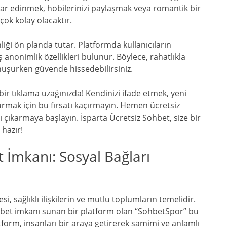
ar edinmek, hobilerinizi paylaşmak veya romantik bir
 çok kolay olacaktır.
ği ön planda tutar. Platformda kullanıcıların
ş anonimlik özellikleri bulunur. Böylece, rahatlıkla
onuşurken güvende hissedebilirsiniz.
r tıklama uzağınızda! Kendinizi ifade etmek, yeni
urmak için bu fırsatı kaçırmayın. Hemen ücretsiz
çıkarmaya başlayın. İsparta Ücretsiz Sohbet, size bir
hazır!
t İmkanı: Sosyal Bağları
, sağlıklı ilişkilerin ve mutlu toplumların temelidir.
ohbet imkanı sunan bir platform olan “SohbetSpor” bu
form, insanları bir araya getirerek samimi ve anlamlı