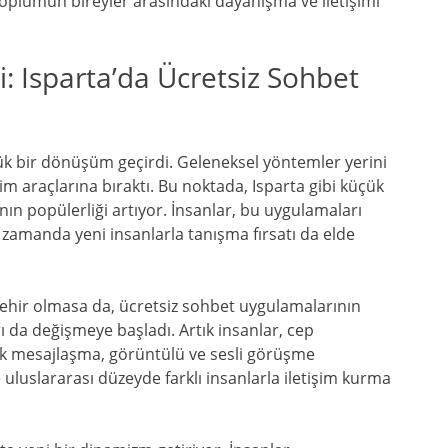
oplumun bireyler arasındaki dayanışma ve iletişimi
i: Isparta’da Ücretsiz Sohbet
üyük bir dönüşüm geçirdi. Geleneksel yöntemler yerini
işim araçlarına bıraktı. Bu noktada, Isparta gibi küçük
nın popülerliği artıyor. İnsanlar, bu uygulamaları
ı zamanda yeni insanlarla tanışma fırsatı da elde
ir şehir olmasa da, ücretsiz sohbet uygulamalarının
arı da değişmeye başladı. Artık insanlar, cep
lık mesajlaşma, görüntülü ve sesli görüşme
uluslararası düzeyde farklı insanlarla iletişim kurma