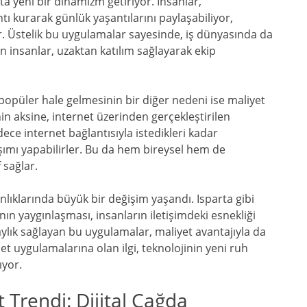
a yeni bir dinamizm getiriyor. İnsanlar,
ntı kurarak günlük yaşantılarını paylaşabiliyor,
yor. Üstelik bu uygulamalar sayesinde, iş dünyasında da
an insanlar, uzaktan katılım sağlayarak ekip
.
popüler hale gelmesinin bir diğer nedeni ise maliyet
in aksine, internet üzerinden gerçekleştirilen
ece internet bağlantısıyla istedikleri kadar
şımı yapabilirler. Bu da hem bireysel hem de
 sağlar.
kanlıklarında büyük bir değişim yaşandı. Isparta gibi
ın yaygınlaşması, insanların iletişimdeki esnekliği
ylık sağlayan bu uygulamalar, maliyet avantajıyla da
et uygulamalarına olan ilgi, teknolojinin yeni ruh
ıyor.
 Trendi: Dijital Çağda