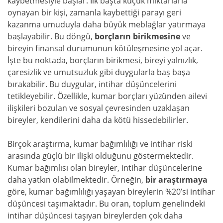
kaybetmesiyle başlar. İlk başta küçük miktarlarla
oynayan bir kişi, zamanla kaybettiği parayı geri
kazanma umuduyla daha büyük meblağlar yatırmaya
başlayabilir. Bu döngü,
borçların birikmesine
ve
bireyin finansal durumunun kötüleşmesine yol açar.
İşte bu noktada, borçların birikmesi, bireyi yalnızlık,
çaresizlik ve umutsuzluk gibi duygularla baş başa
bırakabilir. Bu duygular, intihar düşüncelerini
tetikleyebilir. Özellikle, kumar borçları yüzünden ailevi
ilişkileri bozulan ve sosyal çevresinden uzaklaşan
bireyler, kendilerini daha da kötü hissedebilirler.
Birçok araştırma, kumar bağımlılığı ve intihar riski
arasında güçlü bir ilişki olduğunu göstermektedir.
Kumar bağımlısı olan bireyler, intihar düşüncelerine
daha yatkın olabilmektedir. Örneğin,
bir araştırmaya
göre, kumar bağımlılığı yaşayan bireylerin %20’si intihar
düşüncesi taşımaktadır. Bu oran, toplum genelindeki
intihar düşüncesi taşıyan bireylerden çok daha