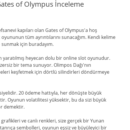
Gates of Olympus İnceleme
efsanevi kapıları olan Gates of Olympus'a hoş
ot oyununun tüm ayrıntılarını sunacağım. Kendi kelime
le sunmak için buradayım.
 yaratılmış heyecan dolu bir online slot oyunudur.
zersiz bir tema sunuyor. Olimpos Dağı'nın
neleri keşfetmek için dörtlü silindirleri döndürmeye
siyelidir. 20 ödeme hattıyla, her dönüşte büyük
r. Oyunun volatilitesi yüksektir, bu da sizi büyük
or demektir.
rafikleri ve canlı renkleri, size gerçek bir Yunan
e tanrıça sembolleri, oyunun eşsiz ve büyüleyici bir