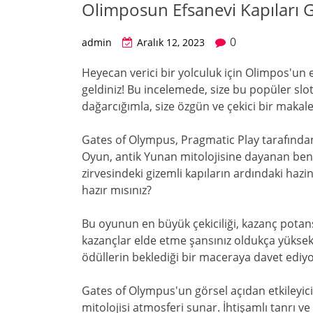
Olimposun Efsanevi Kapıları 
0
admin
Aralık 12, 2023
Heyecan verici bir yolculuk için Olimpos'un 
geldiniz! Bu incelemede, size bu popüler sl
dağarcığımla, size özgün ve çekici bir maka
Gates of Olympus, Pragmatic Play tarafından
Oyun, antik Yunan mitolojisine dayanan ben
zirvesindeki gizemli kapıların ardındaki hazi
hazır mısınız?
Bu oyunun en büyük çekiciliği, kazanç potan
kazançlar elde etme şansınız oldukça yüksekti
ödüllerin beklediği bir maceraya davet ediy
Gates of Olympus'un görsel açıdan etkileyici g
mitolojisi atmosferi sunar. İhtişamlı tanrı v