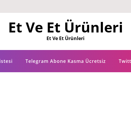
Et Ve Et Ürünleri
Et Ve Et Ürünleri
istesi
Telegram Abone Kasma Ücretsiz
Twitt