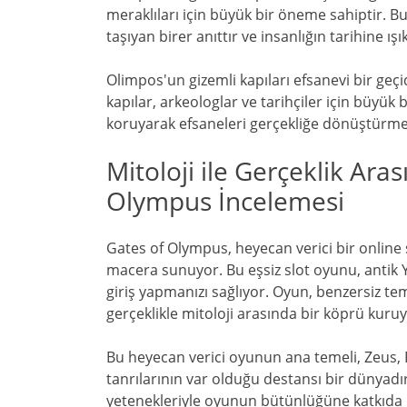
meraklıları için büyük bir öneme sahiptir. B
taşıyan birer anıttır ve insanlığın tarihine ış
Olimpos'un gizemli kapıları efsanevi bir geçid
kapılar, arkeologlar ve tarihçiler için büyük b
koruyarak efsaneleri gerçekliğe dönüştürme
Mitoloji ile Gerçeklik Ara
Olympus İncelemesi
Gates of Olympus, heyecan verici bir online 
macera sunuyor. Bu eşsiz slot oyunu, antik Y
giriş yapmanızı sağlıyor. Oyun, benzersiz tem
gerçeklikle mitoloji arasında bir köprü kuruy
Bu heyecan verici oyunun ana temeli, Zeus,
tanrılarının var olduğu destansı bir dünyadır
yetenekleriyle oyunun bütünlüğüne katkıda bu