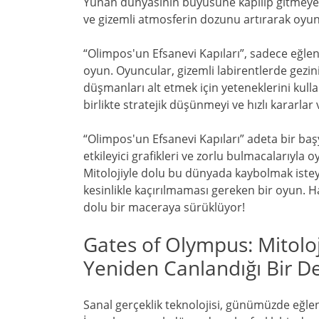
Yunan dünyasının büyüsüne kapılıp gitmeye 
ve gizemli atmosferin dozunu artırarak oyun
“Olimpos'un Efsanevi Kapıları”, sadece eğlen
oyun. Oyuncular, gizemli labirentlerde gezi
düşmanları alt etmek için yeteneklerini kull
birlikte stratejik düşünmeyi ve hızlı kararlar
“Olimpos'un Efsanevi Kapıları” adeta bir başy
etkileyici grafikleri ve zorlu bulmacalarıyl
Mitolojiyle dolu bu dünyada kaybolmak istey
kesinlikle kaçırılmaması gereken bir oyun. H
dolu bir maceraya sürüklüyor!
Gates of Olympus: Mitolo
Yeniden Canlandığı Bir 
Sanal gerçeklik teknolojisi, günümüzde eğl