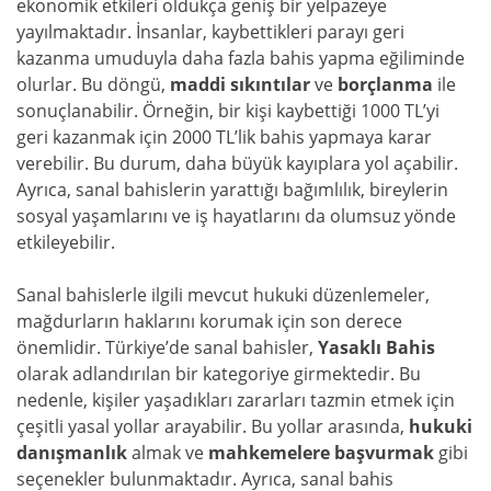
ekonomik etkileri oldukça geniş bir yelpazeye
yayılmaktadır. İnsanlar, kaybettikleri parayı geri
kazanma umuduyla daha fazla bahis yapma eğiliminde
olurlar. Bu döngü,
maddi sıkıntılar
ve
borçlanma
ile
sonuçlanabilir. Örneğin, bir kişi kaybettiği 1000 TL’yi
geri kazanmak için 2000 TL’lik bahis yapmaya karar
verebilir. Bu durum, daha büyük kayıplara yol açabilir.
Ayrıca, sanal bahislerin yarattığı bağımlılık, bireylerin
sosyal yaşamlarını ve iş hayatlarını da olumsuz yönde
etkileyebilir.
Sanal bahislerle ilgili mevcut hukuki düzenlemeler,
mağdurların haklarını korumak için son derece
önemlidir. Türkiye’de sanal bahisler,
Yasaklı Bahis
olarak adlandırılan bir kategoriye girmektedir. Bu
nedenle, kişiler yaşadıkları zararları tazmin etmek için
çeşitli yasal yollar arayabilir. Bu yollar arasında,
hukuki
danışmanlık
almak ve
mahkemelere başvurmak
gibi
seçenekler bulunmaktadır. Ayrıca, sanal bahis