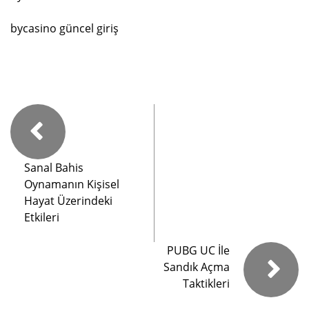
bycasino güncel giriş
Sanal Bahis
Oynamanın Kişisel
Hayat Üzerindeki
Etkileri
PUBG UC İle
Sandık Açma
Taktikleri