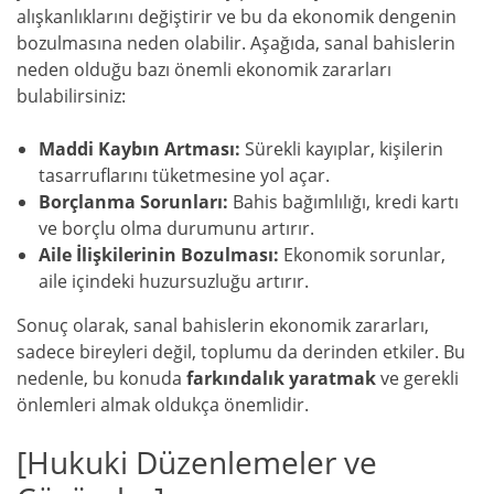
alışkanlıklarını değiştirir ve bu da ekonomik dengenin
bozulmasına neden olabilir. Aşağıda, sanal bahislerin
neden olduğu bazı önemli ekonomik zararları
bulabilirsiniz:
Maddi Kaybın Artması:
Sürekli kayıplar, kişilerin
tasarruflarını tüketmesine yol açar.
Borçlanma Sorunları:
Bahis bağımlılığı, kredi kartı
ve borçlu olma durumunu artırır.
Aile İlişkilerinin Bozulması:
Ekonomik sorunlar,
aile içindeki huzursuzluğu artırır.
Sonuç olarak, sanal bahislerin ekonomik zararları,
sadece bireyleri değil, toplumu da derinden etkiler. Bu
nedenle, bu konuda
farkındalık yaratmak
ve gerekli
önlemleri almak oldukça önemlidir.
[Hukuki Düzenlemeler ve