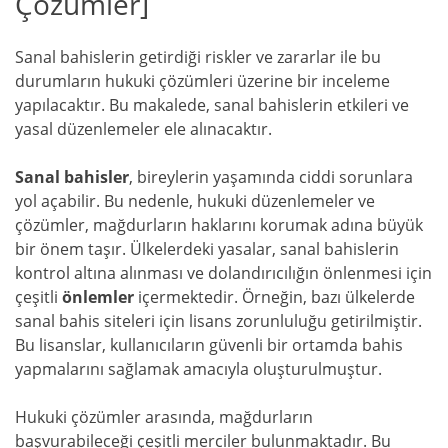
Çözümler]
Sanal bahislerin getirdiği riskler ve zararlar ile bu
durumların hukuki çözümleri üzerine bir inceleme
yapılacaktır. Bu makalede, sanal bahislerin etkileri ve
yasal düzenlemeler ele alınacaktır.
Sanal bahisler
, bireylerin yaşamında ciddi sorunlara
yol açabilir. Bu nedenle, hukuki düzenlemeler ve
çözümler, mağdurların haklarını korumak adına büyük
bir önem taşır. Ülkelerdeki yasalar, sanal bahislerin
kontrol altına alınması ve dolandırıcılığın önlenmesi için
çeşitli
önlemler
içermektedir. Örneğin, bazı ülkelerde
sanal bahis siteleri için lisans zorunluluğu getirilmiştir.
Bu lisanslar, kullanıcıların güvenli bir ortamda bahis
yapmalarını sağlamak amacıyla oluşturulmuştur.
Hukuki çözümler arasında, mağdurların
başvurabileceği çeşitli merciler bulunmaktadır. Bu