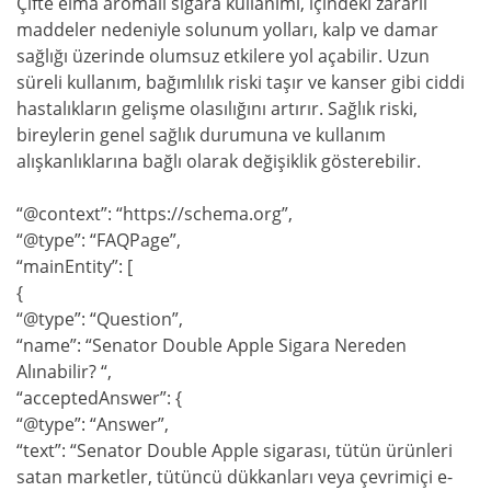
Çifte elma aromalı sigara kullanımı, içindeki zararlı
maddeler nedeniyle solunum yolları, kalp ve damar
sağlığı üzerinde olumsuz etkilere yol açabilir. Uzun
süreli kullanım, bağımlılık riski taşır ve kanser gibi ciddi
hastalıkların gelişme olasılığını artırır. Sağlık riski,
bireylerin genel sağlık durumuna ve kullanım
alışkanlıklarına bağlı olarak değişiklik gösterebilir.
“@context”: “https://schema.org”,
“@type”: “FAQPage”,
“mainEntity”: [
{
“@type”: “Question”,
“name”: “Senator Double Apple Sigara Nereden
Alınabilir? “,
“acceptedAnswer”: {
“@type”: “Answer”,
“text”: “Senator Double Apple sigarası, tütün ürünleri
satan marketler, tütüncü dükkanları veya çevrimiçi e-