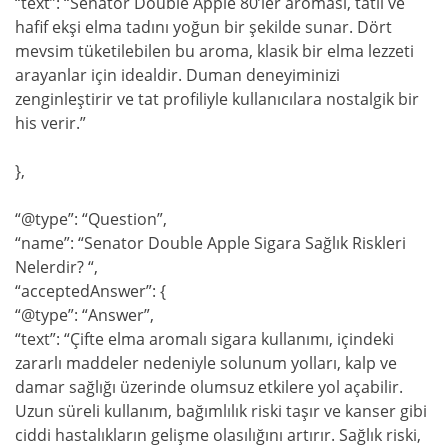
“text”: “Senator Double Apple 80’ler aroması, tatlı ve
hafif ekşi elma tadını yoğun bir şekilde sunar. Dört
mevsim tüketilebilen bu aroma, klasik bir elma lezzeti
arayanlar için idealdir. Duman deneyiminizi
zenginleştirir ve tat profiliyle kullanıcılara nostalgik bir
his verir.”
},
“@type”: “Question”,
“name”: “Senator Double Apple Sigara Sağlık Riskleri
Nelerdir? “,
“acceptedAnswer”: {
“@type”: “Answer”,
“text”: “Çifte elma aromalı sigara kullanımı, içindeki
zararlı maddeler nedeniyle solunum yolları, kalp ve
damar sağlığı üzerinde olumsuz etkilere yol açabilir.
Uzun süreli kullanım, bağımlılık riski taşır ve kanser gibi
ciddi hastalıkların gelişme olasılığını artırır. Sağlık riski,