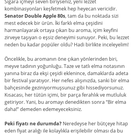
Sigara içmeyi seven biriyseniz, yeni lezzet
kombinasyonları keşfetmek hep heyecan vericidir.
Senator Double Apple 80s
, tam da bu noktada sizi
mest edecek bir ürün. İki farklı elma çeşidini
harmanlayarak ortaya çıkan bu aroma, içim keyfini
zirveye taşıyan o eşsiz deneyimi sunuyor. Peki, bu lezzet
neden bu kadar popüler oldu? Hadi birlikte inceleyelim!
Öncelikle, bu aromanın öne çıkan yönlerinden biri,
meyve tadının yoğunluğu. Taze ve tatlı elma notasının
yanına biraz da ekşi çeşidi eklenince, damaklarda adeta
bir festival yaratıyor. Her nefes alışınızda, sanki bir elma
bahçesinde geziniyormuşsunuz gibi hissediyorsunuz.
Kısacası, her tütün içimi, bir parça ferahlık ve mutluluk
getiriyor. Yani, bu aromayı denedikten sonra “Bir elma
daha!” demeden edemeyeceksiniz.
Peki fiyatı ne durumda?
Neredeyse her bütçeye hitap
eden fiyat aralığı ile kolaylıkla erişilebilir olması da bu