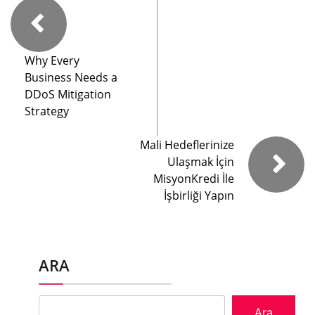
Why Every
Business Needs a
DDoS Mitigation
Strategy
Mali Hedeflerinize
Ulaşmak İçin
MisyonKredi İle
İşbirliği Yapın
ARA
Ara