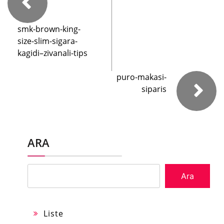
smk-brown-king-
size-slim-sigara-
kagidi–zivanali-tips
puro-makasi-
siparis
ARA
Ara
Liste