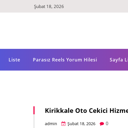
Skip
Şubat 18, 2026
to
content
Liste
Parasız Reels Yorum Hilesi
Sayfa L
Kirikkale Oto Cekici Hizm
0
admin
Şubat 18, 2026